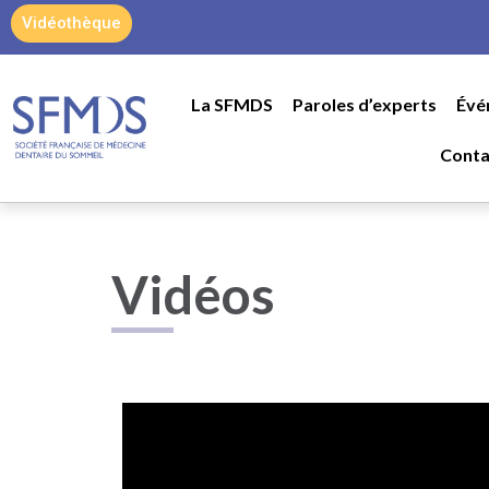
contenu
Vidéothèque
principal
La SFMDS
Paroles d’experts
Évé
Conta
Vidéos