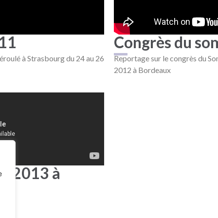
011
Congrès du so
éroulé à Strasbourg du 24 au 26
Reportage sur le congrès du So
2012 à Bordeaux
® 2013 à
e