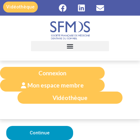
contenu
Vidéothèque
principal
Connexion
Mon espace membre
Vidéothèque
Continue